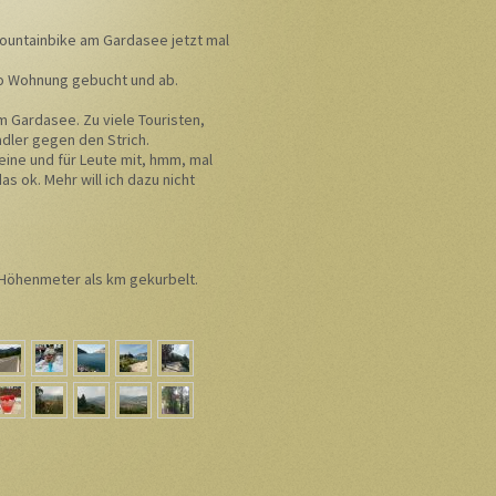
Mountainbike am Gardasee jetzt mal
so Wohnung gebucht und ab.
am Gardasee. Zu viele Touristen,
adler gegen den Strich.
ine und für Leute mit, hmm, mal
s ok. Mehr will ich dazu nicht
Höhenmeter als km gekurbelt.